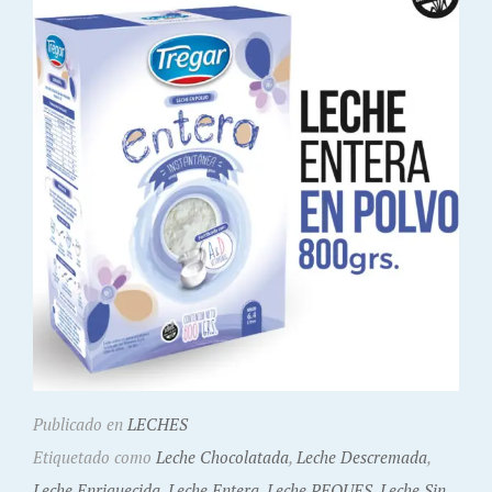
Publicado en
LECHES
Etiquetado como
Leche Chocolatada
,
Leche Descremada
,
Leche Enriquecida
,
Leche Entera
,
Leche PEQUES
,
Leche Sin