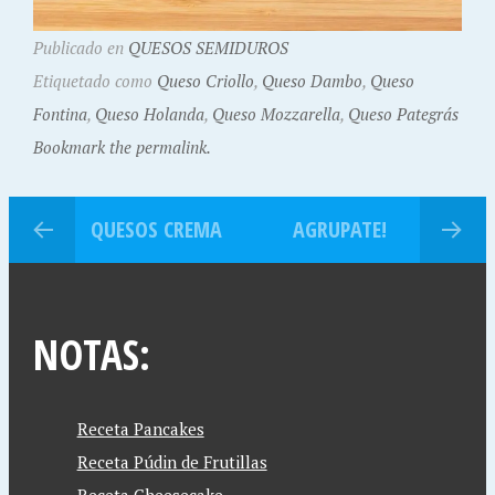
Publicado en
QUESOS SEMIDUROS
Etiquetado como
Queso Criollo
,
Queso Dambo
,
Queso
Fontina
,
Queso Holanda
,
Queso Mozzarella
,
Queso Pategrás
Bookmark the permalink.
QUESOS CREMA
AGRUPATE!
NOTAS:
Receta Pancakes
Receta Púdin de Frutillas